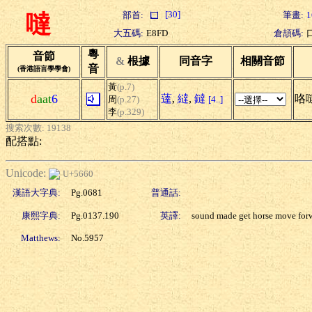
[30]
部首:
筆畫:
1
噠
大五碼:
E8FD
倉頡碼:
粵
音節
&
根據
同音字
相關音節
音
(香港語言學學會)
黃
(p.7)
d
aat
6
薘
,
繨
,
鐽
咯
周
(p.27)
[4..]
李
(p.329)
搜索次數: 19138
配搭點:
Unicode:
U+5660
漢語大字典:
Pg.0681
普通話:
康熙字典:
Pg.0137.190
英譯:
sound made get horse move for
Matthews:
No.5957