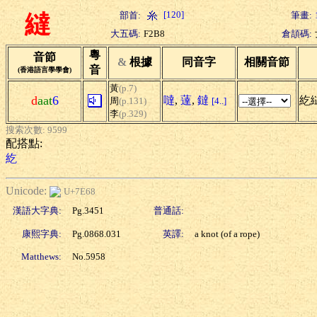
[120]
部首:
筆畫:
繨
大五碼:
F2B8
倉頡碼:
粵
音節
&
根據
同音字
相關音節
音
(香港語言學學會)
黃
(p.7)
d
aat
6
噠
,
薘
,
鐽
紇
周
(p.131)
[4..]
李
(p.329)
搜索次數: 9599
配搭點:
紇
Unicode:
U+7E68
漢語大字典:
Pg.3451
普通話:
康熙字典:
Pg.0868.031
英譯:
a knot (of a rope)
Matthews:
No.5958