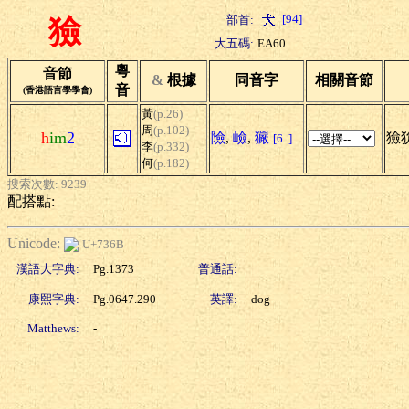
[94]
部首:
獫
大五碼:
EA60
粵
音節
&
根據
同音字
相關音節
音
(香港語言學學會)
黃
(p.26)
周
(p.102)
h
im
2
險
,
嶮
,
玁
獫
[6..]
李
(p.332)
何
(p.182)
搜索次數: 9239
配搭點:
Unicode:
U+736B
漢語大字典:
Pg.1373
普通話:
康熙字典:
Pg.0647.290
英譯:
dog
Matthews:
-