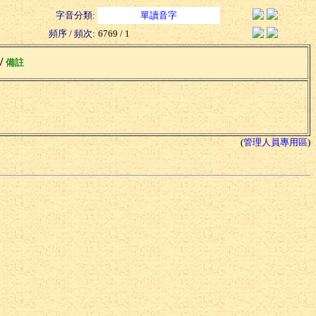
字音分類:
單讀音字
頻序 / 頻次:
6769 / 1
 /
備註
(
管理人員專用區
)