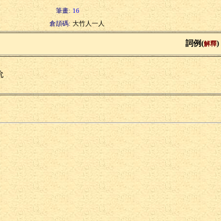
筆畫:
16
倉頡碼:
大竹人一人
詞例(
)
解釋
狁