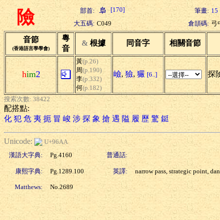
[170]
部首:
筆畫:
15
險
大五碼:
C049
倉頡碼:
弓
粵
音節
&
根據
同音字
相關音節
音
(香港語言學學會)
黃
(p.26)
周
(p.190)
h
im
2
嶮
,
獫
,
玁
探險
[6..]
李
(p.332)
何
(p.182)
搜索次數: 38422
配搭點:
化
犯
危
夷
扼
冒
峻
涉
探
象
搶
遇
隘
履
歷
驚
鋌
Unicode:
U+96AA
漢語大字典:
Pg.4160
普通話:
康熙字典:
Pg.1289.100
英譯:
narrow pass, strategic point, da
Matthews:
No.2689