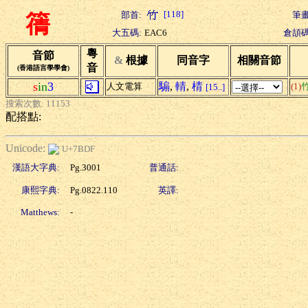
[118]
部首:
筆畫
篟
大五碼:
EAC6
倉頡碼
粵
音節
&
根據
同音字
相關音節
音
(香港語言學學會)
s
in
3
騸
,
輤
,
棈
人文電算
(1)
[15..]
搜索次數: 11153
配搭點:
Unicode:
U+7BDF
漢語大字典:
Pg.3001
普通話:
康熙字典:
Pg.0822.110
英譯:
Matthews:
-