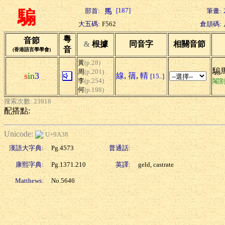
[187]
部首:
筆畫:
騸
大五碼:
F562
倉頡碼:
粵
音節
&
根據
同音字
相關音節
音
(香港語言學學會)
黃
(p.28)
騸
周
(p.201)
s
in
3
線
,
篟
,
輤
[15..]
李
(p.254)
閹
何
(p.198)
搜索次數: 23918
配搭點:
Unicode:
U+9A38
漢語大字典:
Pg.4573
普通話:
康熙字典:
Pg.1371.210
英譯:
geld, castrate
Matthews:
No.5646