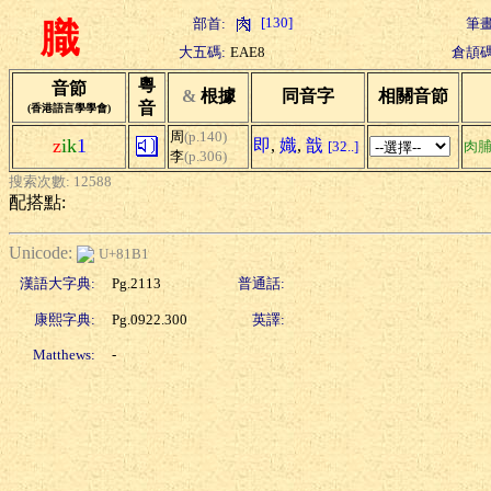
[130]
部首:
筆畫
膱
大五碼:
EAE8
倉頡碼
粵
音節
&
根據
同音字
相關音節
音
(香港語言學學會)
周
(p.140)
z
ik
1
即
,
嬂
,
戠
[32..]
肉
李
(p.306)
搜索次數: 12588
配搭點:
Unicode:
U+81B1
漢語大字典:
Pg.2113
普通話:
康熙字典:
Pg.0922.300
英譯:
Matthews:
-