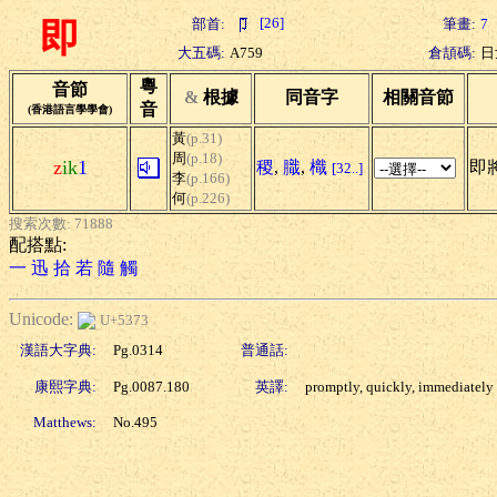
[26]
部首:
筆畫:
7
即
大五碼:
A759
倉頡碼:
日
粵
音節
&
根據
同音字
相關音節
音
(香港語言學學會)
黃
(p.31)
周
(p.18)
z
ik
1
稷
,
膱
,
樴
即將
[32..]
李
(p.166)
何
(p.226)
搜索次數: 71888
配搭點:
一
迅
拾
若
隨
觸
Unicode:
U+5373
漢語大字典:
Pg.0314
普通話:
康熙字典:
Pg.0087.180
英譯:
promptly, quickly, immediately
Matthews:
No.495