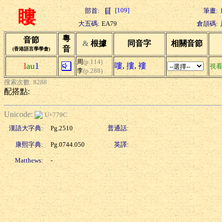
[109]
部首:
筆畫:
瞜
大五碼:
EA79
倉頡碼:
粵
音節
&
根據
同音字
相關音節
音
(香港語言學學會)
周
(p.114)
l
au
1
嘍
,
摟
,
褸
視
李
(p.288)
搜索次數: 8288
配搭點:
Unicode:
U+779C
漢語大字典:
Pg.2510
普通話:
康熙字典:
Pg.0744.050
英譯:
Matthews:
-