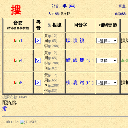
[64]
部首:
筆畫:
摟
大五碼:
BA4F
倉頡碼:
粵
音節
&
根據
同音字
相關音節
音
(香港語言學學會)
黃
(p.12)
l
au
1
瞜
,
嘍
,
褸
摟財
周
(p.65)
李
(p.288)
黃
(p.12)
周
(p.65)
l
au
4
鰡
,
旒
,
廔
[49..]
牽
李
(p.288)
何
(p.82)
黃
(p.12)
周
(p.65)
l
au
5
柳
,
簍
,
綹
摟
[10..]
李
(p.288)
何
(p.83)
搜索次數: 60491
配搭點:
搰
Unicode:
U+645F