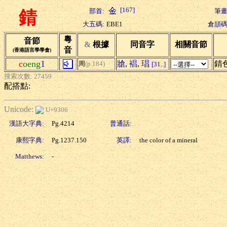
[167]
部首:
筆畫
錆
大五碼:
EBE1
倉頡碼
粵
音節
&
根據
同音字
相關音節
音
(香港語言學學會)
c
oeng
1
牄
,
裮
,
琩
錆
周
(p.184)
[31..]
搜索次數: 27459
配搭點:
Unicode:
U+9306
漢語大字典:
Pg.4214
普通話:
康熙字典:
Pg.1237.150
英譯:
the color of a mineral
Matthews:
-