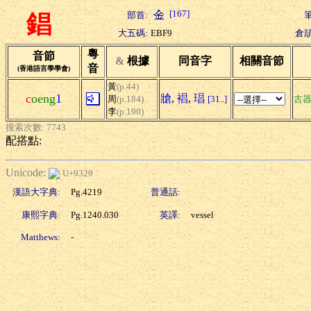
[167]
部首:
筆
錩
大五碼:
EBF9
倉頡
粵
音節
&
根據
同音字
相關音節
音
(香港語言學學會)
黃
(p.44)
c
oeng
1
牄
,
裮
,
琩
周
(p.184)
[31..]
古
李
(p.190)
搜索次數: 7743
配搭點:
Unicode:
U+9329
漢語大字典:
Pg.4219
普通話:
康熙字典:
Pg.1240.030
英譯:
vessel
Matthews:
-