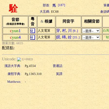
[187]
部首:
筆畫
駩
大五碼:
EC68
倉頡碼
粵
音節
&
根據
同音字
相關音節
音
(香港語言學學會)
c
yun
1
穿
,
村
,
川
人文電算
白
[9..]
c
yun
4
鐉
,
暷
,
絟
人文電算
「駩
[35..]
搜索次數: 6835
配搭點:
Unicode:
U+99E9
漢語大字典:
Pg.4554
普通話:
康熙字典:
Pg.1365.310
英譯:
Matthews:
-