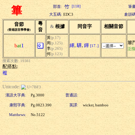
[118]
部首:
筆畫
篳
大五碼:
EDC3
倉頡碼
粵
音節
&
根據
同音字
相關音節
音
(香港語言學學會)
黃
(p.17)
篳門
周
(p.125)
b
at
1
縪
,
驆
,
鏎
[17..]
李
(p.265)
泛
何
(p.123)
搜索次數: 19361
配搭點:
襤
Unicode:
U+7BF3
漢語大字典:
Pg.3000
普通話:
康熙字典:
Pg.0823.390
英譯:
wicker, bamboo
Matthews:
No.5122