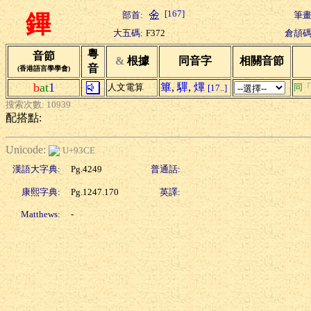
[167]
部首:
筆畫
鏎
大五碼:
F372
倉頡碼
粵
音節
&
根據
同音字
相關音節
音
(香港語言學學會)
b
at
1
篳
,
驆
,
熚
人文電算
同
[17..]
搜索次數: 10939
配搭點:
Unicode:
U+93CE
漢語大字典:
Pg.4249
普通話:
康熙字典:
Pg.1247.170
英譯:
Matthews:
-