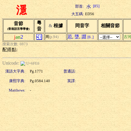
[85]
部首:
濦
大五碼:
ED56
粵
音節
&
根據
同音字
相關音節
音
(香港語言學學會)
j
an
2
荵
,
檃
,
讔
周
(p.94)
古
[6..]
搜索次數: 6973
配搭點:
Unicode:
U+6FE6
漢語大字典:
Pg.1771
普通話:
康熙字典:
Pg.0584.140
英譯:
Matthews:
-