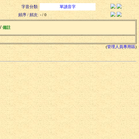
字音分類:
單讀音字
頻序 / 頻次:
- / 0
 /
備註
(
管理人員專用區
)