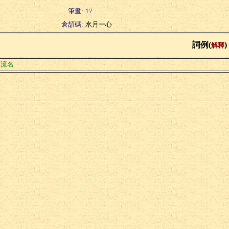
筆畫:
17
倉頡碼:
水月一心
詞例(
)
解釋
河流名