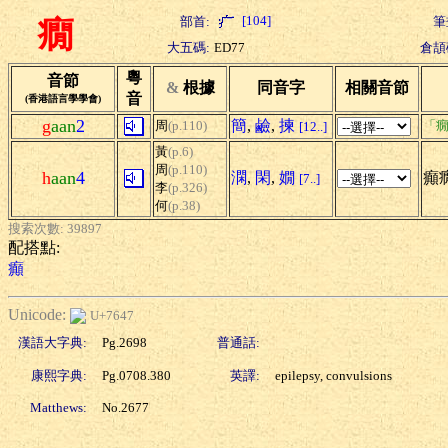
[104]
部首:
筆
癇
大五碼:
ED77
倉頡
粵
音節
&
根據
同音字
相關音節
音
(香港語言學學會)
g
aan
2
簡
,
鹼
,
揀
周
(p.110)
「癇
[12..]
黃
(p.6)
周
(p.110)
h
aan
4
澖
,
閑
,
嫺
癲
[7..]
李
(p.326)
何
(p.38)
搜索次數: 39897
配搭點:
癲
Unicode:
U+7647
漢語大字典:
Pg.2698
普通話:
康熙字典:
Pg.0708.380
英譯:
epilepsy, convulsions
Matthews:
No.2677