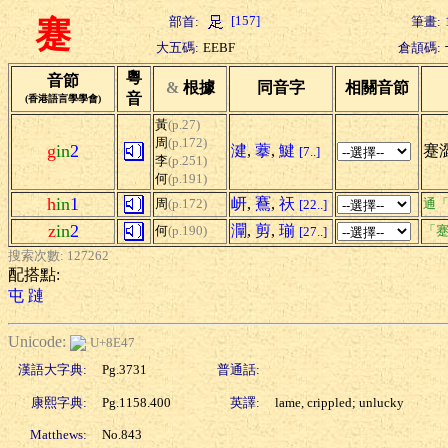
[157]
部首:
筆畫:
蹇
大五碼:
EEBF
倉頡碼:
粵
音節
&
根據
同音字
相關音節
音
(香港語言學學會)
黃
(p.27)
周
(p.172)
g
in
2
湕
,
藆
,
鰎
蹇澀
[7..]
李
(p.251)
何
(p.191)
h
in
1
岍
,
鶱
,
祆
周
(p.172)
通
[22..]
z
in
2
灛
,
剪
,
瑐
何
(p.190)
「蹇
[27..]
搜索次數: 127262
配搭點:
屯
蹥
Unicode:
U+8E47
漢語大字典:
Pg.3731
普通話:
康熙字典:
Pg.1158.400
英譯:
lame, crippled; unlucky
Matthews:
No.843