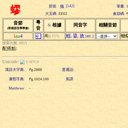
[142]
部首:
筆畫:
蟉
大五碼:
EE62
倉頡碼:
粵
音節
&
根據
同音字
相關音節
音
(香港語言學學會)
l
au
4
鰡
,
鎏
,
旒
蚴
周
(p.155)
[49..]
搜索次數: 6011
配搭點:
Unicode:
U+87C9
漢語大字典:
Pg.2888
普通話:
康熙字典:
Pg.1024.100
英譯:
Matthews:
-