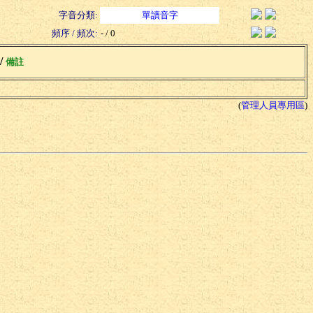
字音分類:
單讀音字
頻序 / 頻次:
- / 0
 /
備註
(
管理人員專用區
)