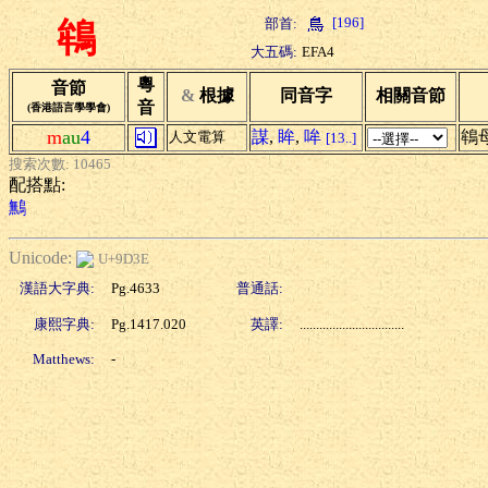
[196]
部首:
鴾
大五碼:
EFA4
粵
音節
&
根據
同音字
相關音節
音
(香港語言學學會)
m
au
4
謀
,
眸
,
哞
鴾
人文電算
[13..]
搜索次數: 10465
配搭點:
鷡
Unicode:
U+9D3E
漢語大字典:
Pg.4633
普通話:
康熙字典:
Pg.1417.020
英譯:
................................
Matthews:
-