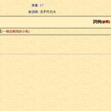
筆畫:
17
倉頡碼:
戈手竹日火
詞例(
)
解釋
母
(一種似鵪鶉的小鳥)