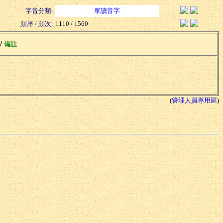
字音分類:
單讀音字
頻序 / 頻次:
1110 / 1560
 /
備註
(
管理人員專用區
)