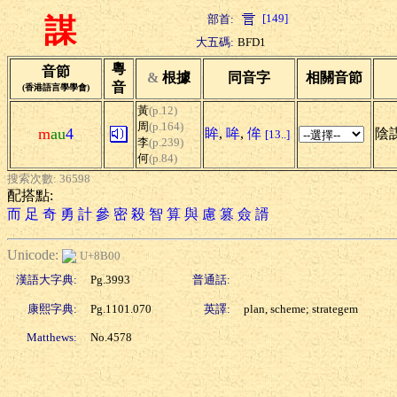
[149]
部首:
謀
大五碼:
BFD1
粵
音節
&
根據
同音字
相關音節
音
(香港語言學學會)
黃
(p.12)
周
(p.164)
m
au
4
眸
,
哞
,
侔
陰謀
[13..]
李
(p.239)
何
(p.84)
搜索次數: 36598
配搭點:
而
足
奇
勇
計
參
密
殺
智
算
與
慮
篡
僉
諝
Unicode:
U+8B00
漢語大字典:
Pg.3993
普通話:
康熙字典:
Pg.1101.070
英譯:
plan, scheme; strategem
Matthews:
No.4578