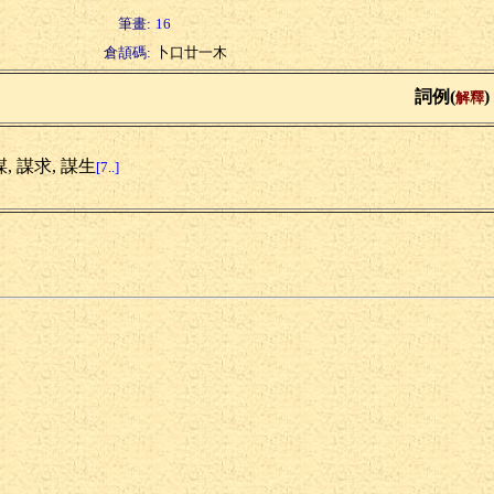
筆畫:
16
倉頡碼:
卜口廿一木
詞例(
)
解釋
, 謀求, 謀生
[7..]