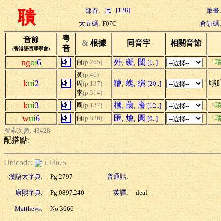
[128]
部首:
筆畫:
聵
大五碼:
F07C
倉頡碼:
粵
音節
&
根據
同音字
相關音節
音
(香港語言學學會)
ng
oi
6
外
,
礙
,
閡
何
(p.265)
「聵
[1..]
黃
(p.46)
k
ui
2
獪
,
螝
,
繢
聵眊
周
(p.137)
[20..]
李
(p.314)
k
ui
3
槶
,
蔮
,
廥
周
(p.137)
「聵
[12..]
w
ui
6
匯
,
燴
,
圚
何
(p.336)
「聵
[9..]
搜索次數: 43428
配搭點:
Unicode:
U+8075
漢語大字典:
Pg.2797
普通話:
康熙字典:
Pg.0897.240
英譯:
deaf
Matthews:
No.3666