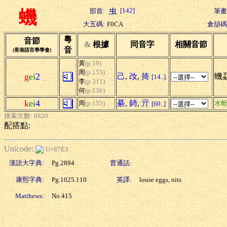
[142]
部首:
筆畫
蟣
大五碼:
F0CA
倉頡碼
粵
音節
&
根據
同音字
相關音節
音
(香港語言學學會)
黃
(p.19)
周
(p.155)
g
ei
2
己
,
妀
,
掎
蟣
[14..]
李
(p.311)
何
(p.136)
k
ei
4
綦
,
錡
,
亓
周
(p.155)
水
[60..]
搜索次數: 8820
配搭點:
Unicode:
U+87E3
漢語大字典:
Pg.2894
普通話:
康熙字典:
Pg.1025.110
英譯:
louse eggs, nits
Matthews:
No.415