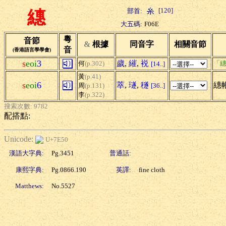
[120]
部首:
繐
大五碼:
F06E
粵
音節
&
根據
同音字
相關音節
音
(香港語言學學會)
s
eoi
3
歲
,
繀
,
裞
何
(p.302)
「繐
[14..]
黃
(p.41)
s
eoi
6
萃
,
璲
,
穟
繐帳
周
(p.131)
[36..]
李
(p.322)
搜索次數: 9782
配搭點:
Unicode:
U+7E50
漢語大字典:
Pg.3451
普通話:
康熙字典:
Pg.0866.190
英譯:
fine cloth
Matthews:
No.5527