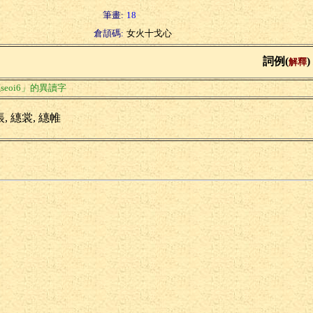
筆畫:
18
倉頡碼:
女火十戈心
詞例(
)
解釋
seoi6」的異讀字
, 繐裳, 繐帷