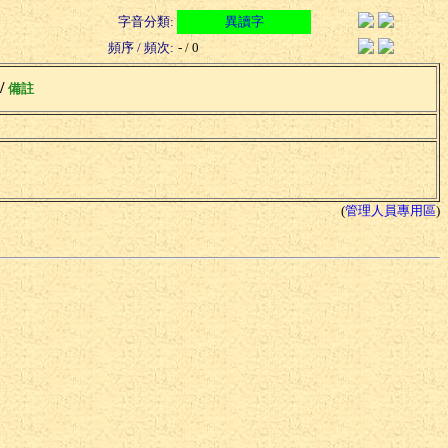
字音分類:
異讀字
頻序 / 頻次:
- / 0
 /
備註
(
管理人員專用區
)