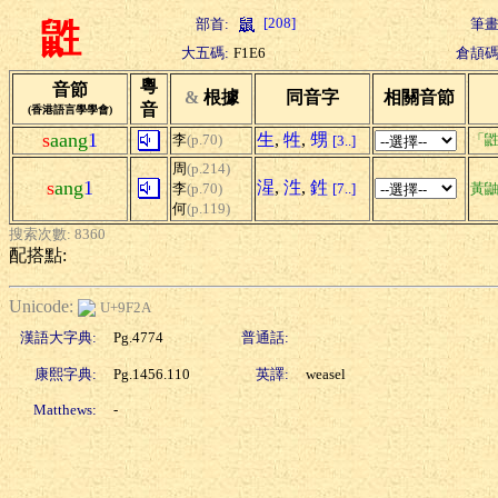
[208]
部首:
筆畫
鼪
大五碼:
F1E6
倉頡碼
粵
音節
&
根據
同音字
相關音節
音
(香港語言學學會)
s
aang
1
生
,
牲
,
甥
李
(p.70)
「鼪
[3..]
周
(p.214)
s
ang
1
湦
,
泩
,
鉎
李
(p.70)
[7..]
黃
何
(p.119)
搜索次數: 8360
配搭點:
Unicode:
U+9F2A
漢語大字典:
Pg.4774
普通話:
康熙字典:
Pg.1456.110
英譯:
weasel
Matthews:
-