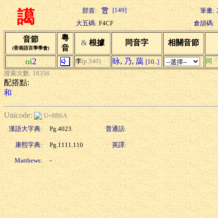
[149]
部首:
筆畫:
譪
大五碼:
F4CF
倉頡碼:
粵
音節
&
根據
同音字
相關音節
音
(香港語言學學會)
oi
2
昹
,
乃
,
藹
李
(p.340)
同
[10..]
搜索次數: 18356
配搭點:
和
Unicode:
U+8B6A
漢語大字典:
Pg.4023
普通話:
康熙字典:
Pg.1111.110
英譯:
Matthews:
-