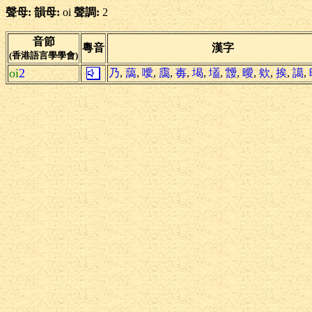
聲母:
韻母:
oi
聲調:
2
音節
粵音
漢字
(香港語言學學會)
oi
2
乃
,
藹
,
噯
,
靄
,
毐
,
堨
,
壒
,
靉
,
曖
,
欸
,
挨
,
譪
,