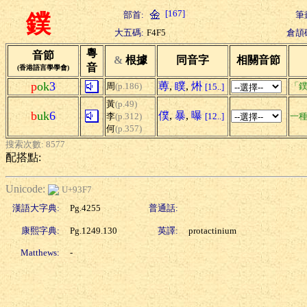
[167]
部首:
筆
鏷
大五碼:
F4F5
倉頡
粵
音節
&
根據
同音字
相關音節
音
(香港語言學學會)
p
ok
3
蒪
,
瞨
,
烞
周
(p.186)
「鏷
[15..]
黃
(p.49)
b
uk
6
僕
,
暴
,
曝
李
(p.312)
[12..]
一種
何
(p.357)
搜索次數: 8577
配搭點:
Unicode:
U+93F7
漢語大字典:
Pg.4255
普通話:
康熙字典:
Pg.1249.130
英譯:
protactinium
Matthews:
-