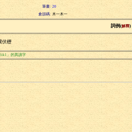
筆畫:
20
倉頡碼:
木一木一
詞例(
)
解釋
驥伏櫪
lik1」的異讀字