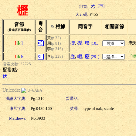
[75]
部首:
櫪
大五碼:
F455
粵
音節
&
根據
同音字
相關音節
音
(香港語言學學會)
黃
(p.32)
l
ik
1
擽
,
礫
,
瓅
老
周
(p.81)
[10..]
李
(p.316)
l
ik
6
歷
,
轣
,
藶
李
(p.229)
「櫪
[29..]
搜索次數: 37725
配搭點:
伏
Unicode:
U+6AEA
漢語大字典:
Pg.1316
普通話:
康熙字典:
Pg.0489.160
英譯:
type of oak; stable
Matthews:
No.3933