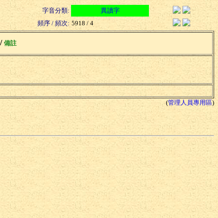
字音分類:
異讀字
頻序 / 頻次:
5918 / 4
 /
備註
(
管理人員專用區
)