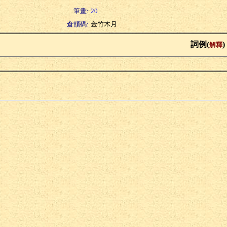
筆畫:
20
倉頡碼:
金竹木月
詞例(
)
解釋
鎗