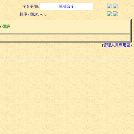
字音分類:
單讀音字
頻序 / 頻次:
- / 0
 /
備註
(
管理人員專用區
)