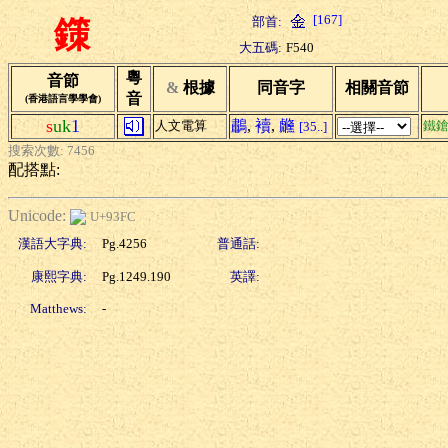
[167]
部首:
鏼
大五碼:
F540
粵
音節
&
根據
同音字
相關音節
音
(香港語言學學會)
s
uk
1
鷫
,
襩
,
虪
人文電算
鐵
[35..]
搜索次數: 7456
配搭點:
Unicode:
U+93FC
漢語大字典:
Pg.4256
普通話:
康熙字典:
Pg.1249.190
英譯:
Matthews:
-