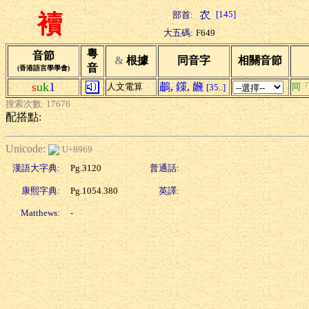
[145]
部首:
襩
大五碼:
F649
粵
音節
&
根據
同音字
相關音節
音
(香港語言學學會)
s
uk
1
鷫
,
鏼
,
虪
人文電算
同
[35..]
搜索次數: 17676
配搭點:
Unicode:
U+8969
漢語大字典:
Pg.3120
普通話:
康熙字典:
Pg.1054.380
英譯:
Matthews:
-