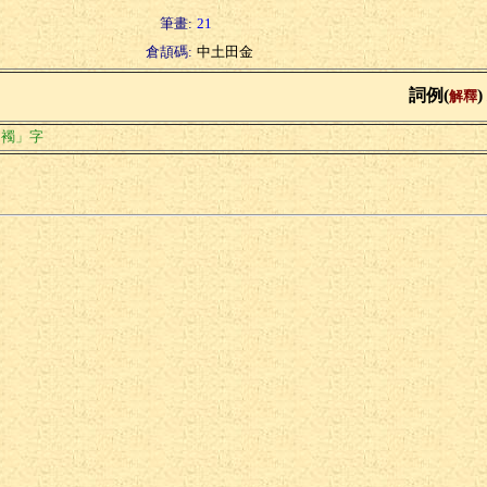
筆畫:
21
倉頡碼:
中土田金
詞例(
)
解釋
「襡」字