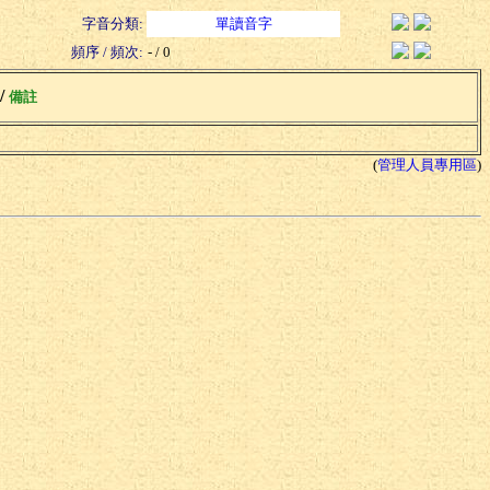
字音分類:
單讀音字
頻序 / 頻次:
- / 0
 /
備註
(
管理人員專用區
)