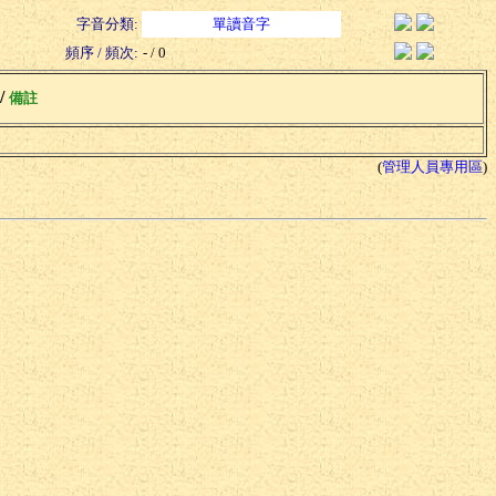
字音分類:
單讀音字
頻序 / 頻次:
- / 0
 /
備註
(
管理人員專用區
)