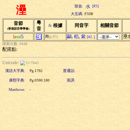
[85]
部首:
灅
大五碼:
F5D8
粵
音節
&
根據
同音字
相關音節
音
(香港語言學學會)
l
eoi
5
鸓
,
梠
,
絫
灅
周
(p.95)
[42..]
搜索次數: 6448
配搭點:
Unicode:
U+7045
漢語大字典:
Pg.1792
普通話:
康熙字典:
Pg.0590.180
英譯:
Matthews:
-