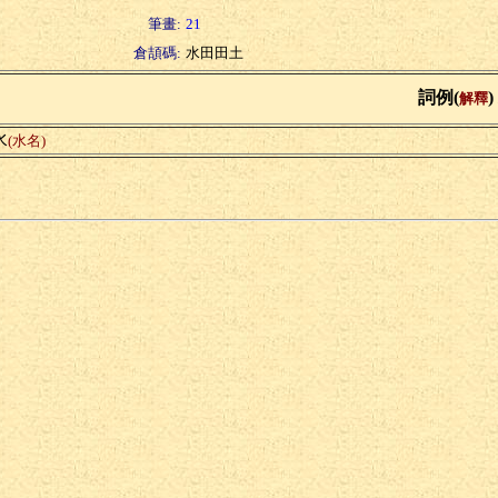
筆畫:
21
倉頡碼:
水田田土
詞例(
)
解釋
水
(水名)