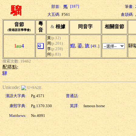
[187]
部首:
筆畫:
騮
大五碼:
F561
倉頡碼:
粵
音節
&
根據
同音字
相關音節
音
(香港語言學學會)
黃
(p.12)
周
(p.201)
l
au
4
鰡
,
鎏
,
旒
驊
[49..]
李
(p.259)
何
(p.83)
搜索次數: 19462
配搭點:
驊
Unicode:
U+9A2E
漢語大字典:
Pg.4571
普通話:
康熙字典:
Pg.1370.330
英譯:
famous horse
Matthews:
No.4091