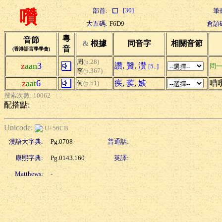
[30]
部首:
筆
囋
大五碼:
F6D9
倉頡
粵
音節
&
根據
同音字
相關音節
音
(香港語言學學會)
周
(p.28)
z
aan
3
讚
,
贊
,
灒
[5..]
問
李
(p.367)
z
aat
6
疾
,
蒺
,
嫉
嘈
何
(p.51)
搜索次數: 10062
配搭點:
Unicode:
U+56CB
漢語大字典:
Pg.0708
普通話:
康熙字典:
Pg.0143.160
英譯:
Matthews:
-