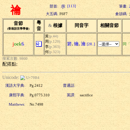
[113]
部首:
筆畫:
禴
大五碼:
F6F7
倉頡碼:
粵
音節
&
根據
同音字
相關音節
音
(香港語言學學會)
黃
(p.44)
周
(p.120)
j
oek
6
箬
,
爚
,
瀹
[28..]
同
李
(p.363)
何
(p.323)
搜索次數: 9800
配搭點:
Unicode:
U+79B4
漢語大字典:
Pg.2412
普通話:
康熙字典:
Pg.0775.310
英譯:
sacrifice
Matthews:
No.7498