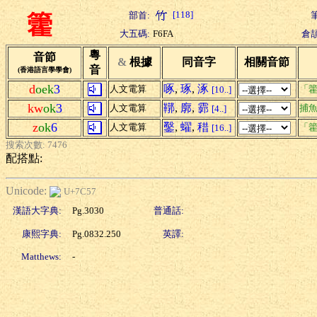
[118]
部首:
籗
大五碼:
F6FA
倉頡
粵
音節
&
根據
同音字
相關音節
音
(香港語言學學會)
d
oek
3
啄
,
琢
,
涿
人文電算
「籗
[10..]
kw
ok
3
鞹
,
廓
,
霩
人文電算
捕
[4..]
z
ok
6
鑿
,
蠗
,
稓
人文電算
「籗
[16..]
搜索次數: 7476
配搭點:
Unicode:
U+7C57
漢語大字典:
Pg.3030
普通話:
康熙字典:
Pg.0832.250
英譯:
Matthews:
-