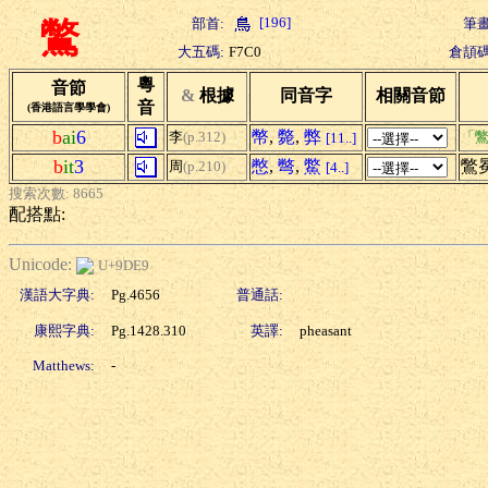
[196]
部首:
筆畫
鷩
大五碼:
F7C0
倉頡碼
粵
音節
&
根據
同音字
相關音節
音
(香港語言學學會)
b
ai
6
幣
,
斃
,
弊
李
(p.312)
「鷩
[11..]
b
it
3
憋
,
彆
,
鱉
鷩冕
周
(p.210)
[4..]
搜索次數: 8665
配搭點:
Unicode:
U+9DE9
漢語大字典:
Pg.4656
普通話:
康熙字典:
Pg.1428.310
英譯:
pheasant
Matthews:
-