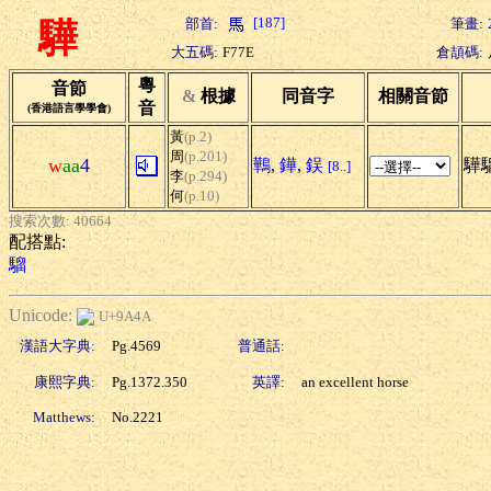
[187]
部首:
筆畫:
驊
大五碼:
F77E
倉頡碼:
粵
音節
&
根據
同音字
相關音節
音
(香港語言學學會)
黃
(p.2)
周
(p.201)
w
aa
4
鷨
,
鏵
,
鋘
驊
[8..]
李
(p.294)
何
(p.10)
搜索次數: 40664
配搭點:
騮
Unicode:
U+9A4A
漢語大字典:
Pg.4569
普通話:
康熙字典:
Pg.1372.350
英譯:
an excellent horse
Matthews:
No.2221