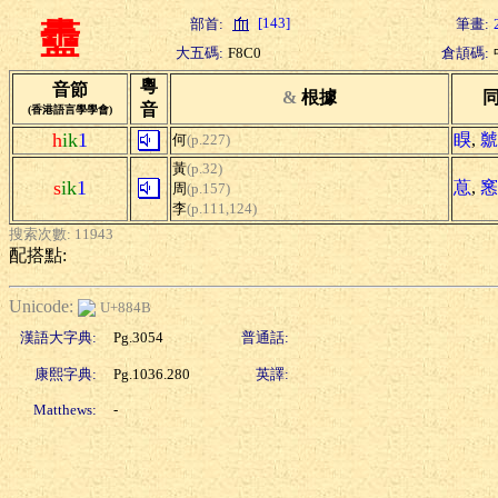
[143]
部首:
筆畫:
衋
大五碼:
F8C0
倉頡碼:
粵
音節
&
根據
音
(香港語言學學會)
h
ik
1
瞁
,
虩
何
(p.227)
黃
(p.32)
s
ik
1
蒠
,
窸
周
(p.157)
李
(p.111,124)
搜索次數: 11943
配搭點:
Unicode:
U+884B
漢語大字典:
Pg.3054
普通話:
康熙字典:
Pg.1036.280
英譯:
Matthews:
-