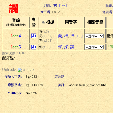
[149]
部首:
筆畫:
讕
大五碼:
F8C2
倉頡碼:
粵
音節
&
根據
同音字
相關音節
音
(香港語言學學會)
黃
(p.6)
l
aan
4
蘭
,
欄
,
攔
抵讕
周
(p.165)
[11..]
李
(p.364)
l
aan
5
懶
,
嬾
,
譋
何
(p.39)
「讕
搜索次數: 11687
配搭點:
Unicode:
U+8B95
漢語大字典:
Pg.4033
普通話:
康熙字典:
Pg.1115.160
英譯:
accuse falsely; slander, libel
Matthews:
No.3797