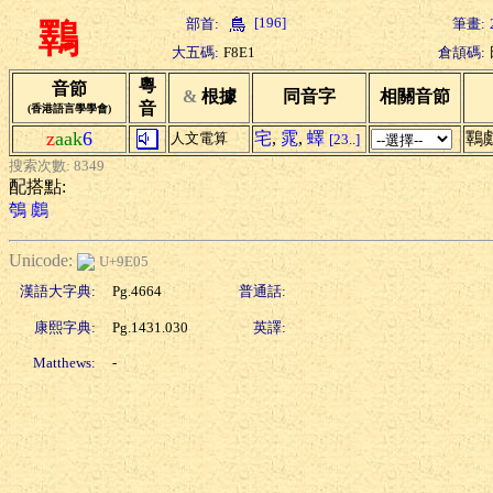
[196]
部首:
筆畫:
鸅
大五碼:
F8E1
倉頡碼:
粵
音節
&
根據
同音字
相關音節
音
(香港語言學學會)
z
aak
6
宅
,
雿
,
蠌
鸅
人文電算
[23..]
搜索次數: 8349
配搭點:
鴮
鸆
Unicode:
U+9E05
漢語大字典:
Pg.4664
普通話:
康熙字典:
Pg.1431.030
英譯:
Matthews:
-