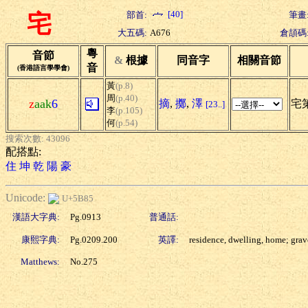
[40]
部首:
筆畫
宅
大五碼:
A676
倉頡碼
粵
音節
&
根據
同音字
相關音節
音
(香港語言學學會)
黃
(p.8)
周
(p.40)
z
aak
6
摘
,
擲
,
澤
宅第
[23..]
李
(p.105)
何
(p.54)
搜索次數: 43096
配搭點:
住
坤
乾
陽
豪
Unicode:
U+5B85
漢語大字典:
Pg.0913
普通話:
康熙字典:
Pg.0209.200
英譯:
residence, dwelling, home; grav
Matthews:
No.275