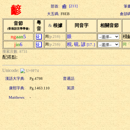
[211]
部首:
筆畫
齴
大五碼:
F8EB
倉頡碼
粵
音節
&
根據
同音字
相關音節
音
(香港語言學學會)
ng
aan
5
眼
棧
周
(p.216)
j
in
6
粯
,
硯
,
諺
周
(p.216)
同
[17..]
搜索次數: 8731
配搭點:
Unicode:
U+9F74
漢語大字典:
Pg.4798
普通話:
康熙字典:
Pg.1463.110
英譯:
Matthews:
-