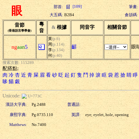
[109]
部首:
筆畫:
眼
大五碼:
B2B4
倉頡碼:
粵
音節
&
根據
同音字
相關音節
音
(香港語言學學會)
黃
(p.6)
周
(p.114)
ng
aan
5
齴
眼睛
李
(p.134)
何
(p.40)
搜索次數: 115289
配搭點:
肉
冷
杏
近
青
屎
眉
看
砂
眨
起
釘
隻
鬥
掉
淚
眶
袋
惹
搶
睛
睜
眵
餳
覷
Unicode:
U+773C
漢語大字典:
Pg.2488
普通話:
康熙字典:
Pg.0735.110
英譯:
eye; eyelet, hole, opening
Matthews:
No.7400