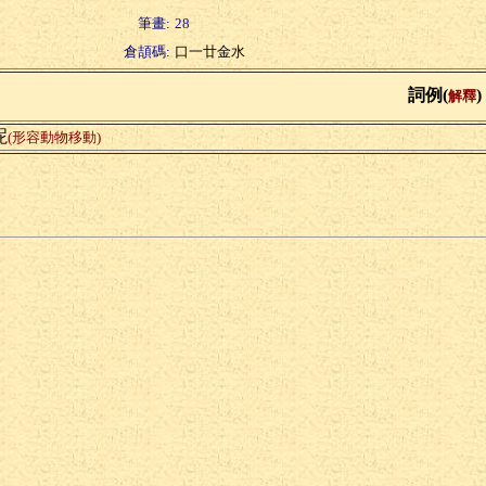
筆畫:
28
倉頡碼:
口一廿金水
詞例(
)
解釋
跜
(形容動物移動)