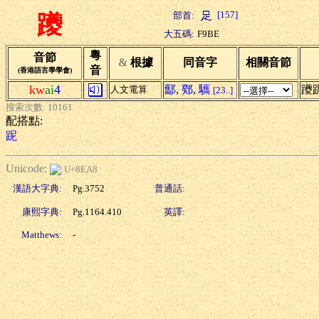
[157]
部首:
躨
大五碼:
F9BE
粵
音節
&
根據
同音字
相關音節
音
(香港語言學學會)
kw
ai
4
酅
,
鄈
,
驨
躨
人文電算
[23..]
搜索次數: 10161
配搭點:
跜
Unicode:
U+8EA8
漢語大字典:
Pg.3752
普通話:
康熙字典:
Pg.1164.410
英譯:
Matthews:
-