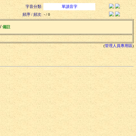
字音分類:
單讀音字
頻序 / 頻次:
- / 0
 /
備註
(
管理人員專用區
)