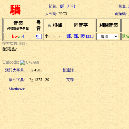
[187]
部首:
筆畫:
驨
大五碼:
F9C3
倉頡碼:
粵
音節
&
根據
同音字
相關音節
音
(香港語言學學會)
kw
ai
4
酅
,
鄈
,
躨
李
(p.365)
獸
[23..]
搜索次數: 8897
配搭點:
Unicode:
U+9A68
漢語大字典:
Pg.4585
普通話:
康熙字典:
Pg.1375.120
英譯:
Matthews:
-