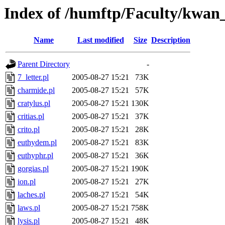
Index of /humftp/Faculty/kwan_
Name
Last modified
Size
Description
Parent Directory
-
7_letter.pl
2005-08-27 15:21
73K
charmide.pl
2005-08-27 15:21
57K
cratylus.pl
2005-08-27 15:21
130K
critias.pl
2005-08-27 15:21
37K
crito.pl
2005-08-27 15:21
28K
euthydem.pl
2005-08-27 15:21
83K
euthyphr.pl
2005-08-27 15:21
36K
gorgias.pl
2005-08-27 15:21
190K
ion.pl
2005-08-27 15:21
27K
laches.pl
2005-08-27 15:21
54K
laws.pl
2005-08-27 15:21
758K
lysis.pl
2005-08-27 15:21
48K