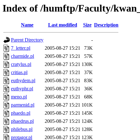
Index of /humftp/Faculty/kwan_
Name
Last modified
Size
Description
Parent Directory
-
7_letter.pl
2005-08-27 15:21
73K
charmide.pl
2005-08-27 15:21
57K
cratylus.pl
2005-08-27 15:21
130K
critias.pl
2005-08-27 15:21
37K
euthydem.pl
2005-08-27 15:21
83K
euthyphr.pl
2005-08-27 15:21
36K
meno.pl
2005-08-27 15:21
68K
parmenid.pl
2005-08-27 15:21
101K
phaedo.pl
2005-08-27 15:21
145K
phaedrus.pl
2005-08-27 15:21
124K
philebus.pl
2005-08-27 15:21
128K
protagor.pl
2005-08-27 15:21
123K