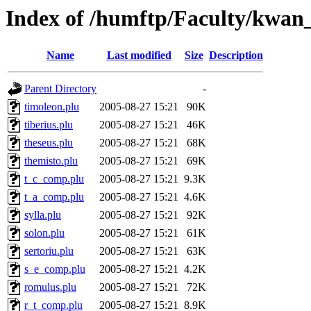
Index of /humftp/Faculty/kwan_
Name
Last modified
Size
Description
Parent Directory
-
timoleon.plu
2005-08-27 15:21
90K
tiberius.plu
2005-08-27 15:21
46K
theseus.plu
2005-08-27 15:21
68K
themisto.plu
2005-08-27 15:21
69K
t_c_comp.plu
2005-08-27 15:21
9.3K
t_a_comp.plu
2005-08-27 15:21
4.6K
sylla.plu
2005-08-27 15:21
92K
solon.plu
2005-08-27 15:21
61K
sertoriu.plu
2005-08-27 15:21
63K
s_e_comp.plu
2005-08-27 15:21
4.2K
romulus.plu
2005-08-27 15:21
72K
r_t_comp.plu
2005-08-27 15:21
8.9K