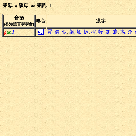
聲母:
g
韻母:
aa
聲調:
3
音節
粵音
漢字
(香港語言學學會)
g
aa
3
賈
,
價
,
假
,
架
,
駕
,
嫁
,
稼
,
幏
,
加
,
瘕
,
擖
,
介
,