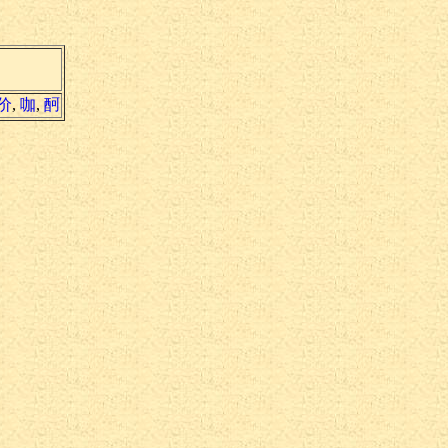
价
,
咖
,
酠